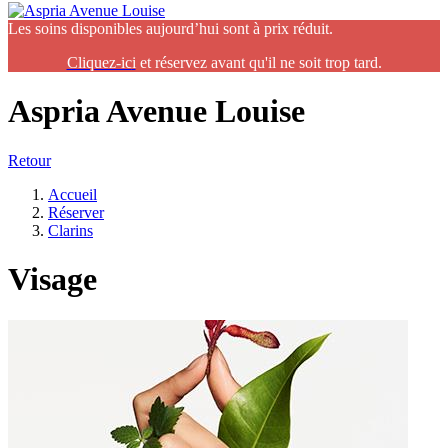
Les soins disponibles aujourd’hui sont à prix réduit.
Cliquez-ic
i
et réservez avant qu'il ne soit trop tard.
Aspria Avenue Louise
Retour
Accueil
Réserver
Clarins
Visage