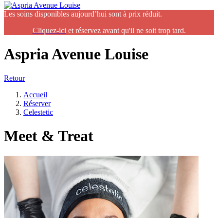
Les soins disponibles aujourd’hui sont à prix réduit.
Cliquez-ic
i
et réservez avant qu'il ne soit trop tard.
Aspria Avenue Louise
Retour
Accueil
Réserver
Celestetic
Meet & Treat