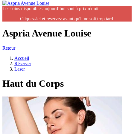
Les soins disponibles aujourd’hui sont à prix réduit.
Cliquez-ic
i
et réservez avant qu'il ne soit trop tard.
Aspria Avenue Louise
Retour
Accueil
Réserver
Laser
Haut du Corps